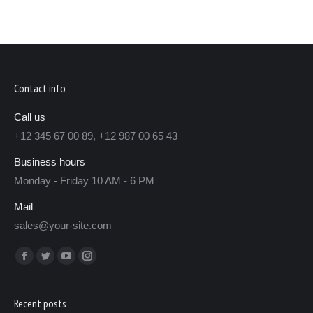
Contact info
Call us
+12 345 67 00 89, +12 987 00 65 43
Business hours
Monday - Friday 10 AM - 6 PM
Mail
sales@your-site.com
Encuéntranos en:
Recent posts