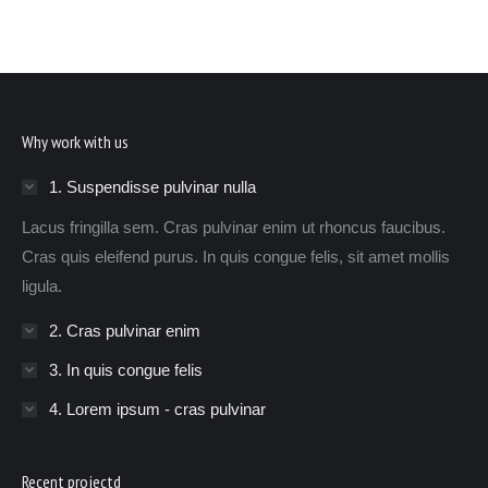
Why work with us
1. Suspendisse pulvinar nulla
Lacus fringilla sem. Cras pulvinar enim ut rhoncus faucibus.
Cras quis eleifend purus. In quis congue felis, sit amet mollis
ligula.
2. Cras pulvinar enim
3. In quis congue felis
4. Lorem ipsum - cras pulvinar
Recent projectd