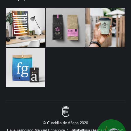
© Cuadrilla de Añana 2020
Calle Francisco Manuel Echanove 7, Ribabellosa (Araba) · Tfno.: 945