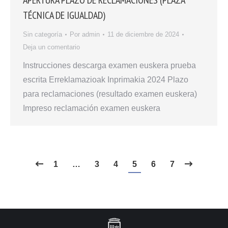
APERTURA PLAZO DE RECLAMACIONES (PLAZA
TÉCNICA DE IGUALDAD)
Sin categoría
Por
admin
11 de diciembre de 2024
Deja un comentario
Instrucciones descarga examen euskera prueba
escrita Erreklamazioak Inprimakia 2024 Plazo
para reclamaciones (resultado examen euskera)
Impreso reclamación examen euskera
1
…
3
4
5
6
7