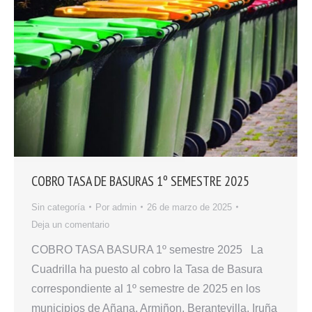
COBRO TASA DE BASURAS 1º SEMESTRE 2025
Sin categoría
Por
admin
26 de marzo de 2025
Deja un comentario
COBRO TASA BASURA 1º semestre 2025 La
Cuadrilla ha puesto al cobro la Tasa de Basura
correspondiente al 1º semestre de 2025 en los
municipios de Añana, Armiñon, Berantevilla, Iruña