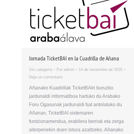
Jornada TicketBAI en la Cuadrilla de Añana
Sin categoría
Por
admin
14 de noviembre de 2025
Deja un comentario
Añanako Kuadrillak TicketBAIri buruzko
jardunaldi informatiboa hartuko du Arabako
Foru Ogasunak jardunaldi bat antolatuko du
Añanan, TicketBAI sistemaren
funtzionamendua, erabilera berriak eta zerga
aitorpenekin duen lotura azaltzeko. Añanako