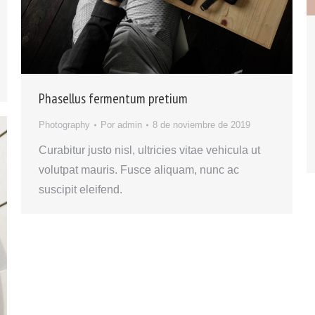
Phasellus fermentum pretium
Photography
Por
admin
8 de noviembre de 2019
Curabitur justo nisl, ultricies vitae vehicula ut
volutpat mauris. Fusce aliquam, nunc ac
suscipit eleifend.