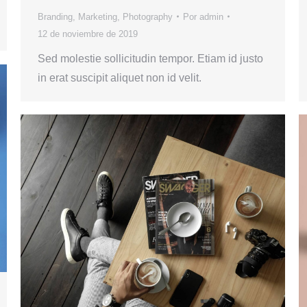
Branding
,
Marketing
,
Photography
Por
admin
12 de noviembre de 2019
Sed molestie sollicitudin tempor. Etiam id justo
in erat suscipit aliquet non id velit.