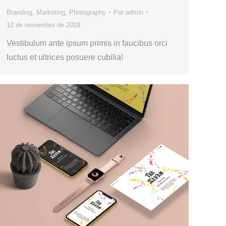
Branding
,
Marketing
,
Photography
Por
admin
12 de noviembre de 2019
Vestibulum ante ipsum primis in faucibus orci
luctus et ultrices posuere cubilia!