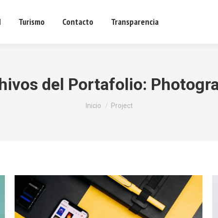
d
Turismo
Contacto
Transparencia
Sede ele
hivos del Portafolio:
Photogr
Estás aquí:
Inicio
Project