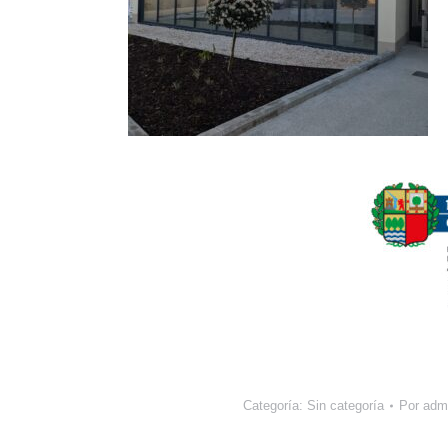
Categoría:
Sin categoría
Por
adm