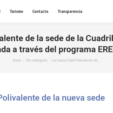
d
Turismo
Contacto
Transparencia
Sede ele
alente de la sede de la Cuadri
ada a través del programa ER
Estás aquí:
Inicio
Sin categoría
La nueva Sala Polivalente de…
Polivalente de la nueva sede