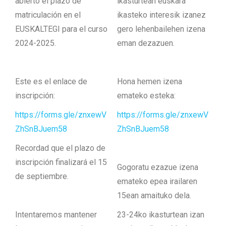
abierto el plazo de
ikasturtean euskara
matriculación en el
ikasteko interesik izanez
EUSKALTEGI para el curso
gero lehenbailehen izena
2024-2025.
eman dezazuen.
Este es el enlace de
Hona hemen izena
inscripción:
emateko esteka:
https://forms.gle/znxewV
https://forms.gle/znxewV
ZhSnBJuem58
ZhSnBJuem58
Recordad que el plazo de
inscripción finalizará el 15
Gogoratu ezazue izena
de septiembre.
emateko epea irailaren
15ean amaituko dela.
Intentaremos mantener
23-24ko ikasturtean izan