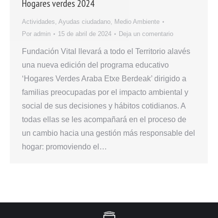
Hogares verdes 2024
Actividades
,
Ayudas ciudadano
,
Medio Ambiente
Por
admin
15 de abril de 2024
Deja un comentario
Fundación Vital llevará a todo el Territorio alavés
una nueva edición del programa educativo
‘Hogares Verdes Araba Etxe Berdeak’ dirigido a
familias preocupadas por el impacto ambiental y
social de sus decisiones y hábitos cotidianos. A
todas ellas se les acompañará en el proceso de
un cambio hacia una gestión más responsable del
hogar: promoviendo el…