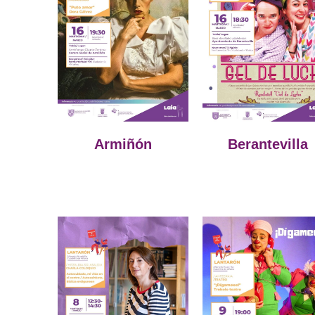
Armiñón
Berantevilla