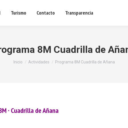
d
Turismo
Contacto
Transparencia
Sede ele
rograma 8M Cuadrilla de Aña
Estás aquí:
Inicio
Actividades
Programa 8M Cuadrilla de Añana
M · Cuadrilla de Añana