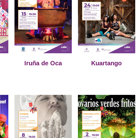
Iruña de Oca
Kuartango