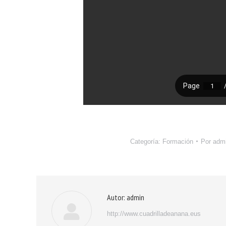
Categoría:
Formación
Por
adm
Autor:
admin
http://www.cuadrilladeanana.eus