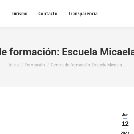
d
Turismo
Contacto
Transparencia
Sede ele
e formación: Escuela Micaela
Estás aquí:
Inicio
Formación
Centro de formación: Escuela Micaela…
Jun
12
2023