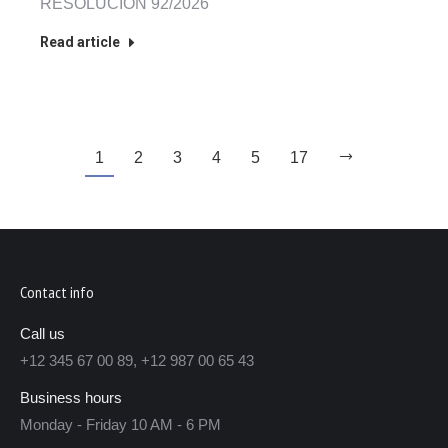
RESOLUCION 92/2026
Read article
1
2
3
4
5
17
Contact info
Call us
+12 345 67 00 89, +12 987 00 65 43
Business hours
Monday - Friday 10 AM - 6 PM