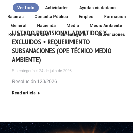
Ver todo
Actividades
Ayudas ciudadano
Basuras
Consulta Pública
Empleo
Formación
General
Hacienda
Media
Medio Ambiente
LISTADO PROVISIONAL ADMITIDOS Y
Revista Añana Bizirik
Sin categoría
Subvenciones
EXCLUIDOS + REQUERIMIENTO
SUBSANACIONES (OPE TÉCNICO MEDIO
AMBIENTE)
Sin categoría
24 de julio de 2026
Resolución 123/2026
Read article